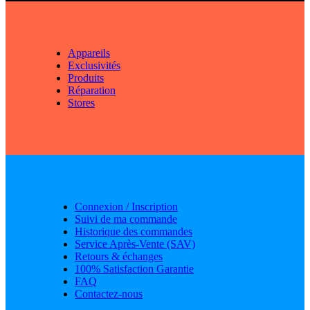
Appareils
Exclusivités
Produits
Réparation
Stores
Connexion / Inscription
Suivi de ma commande
Historique des commandes
Service Après-Vente (SAV)
Retours & échanges
100% Satisfaction Garantie
FAQ
Contactez-nous