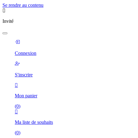
Se rendre au contenu
Invité
Connexion
S'inscrire
Mon panier
(
0
)
Ma liste de souhaits
(
0
)