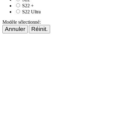
S22 +
S22 Ultra
Modèle sélectionné:
Annuler
Réinit.