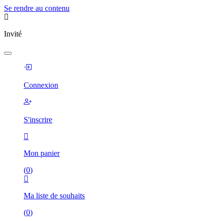
Se rendre au contenu
Invité
Connexion
S'inscrire
Mon panier
(
0
)
Ma liste de souhaits
(
0
)