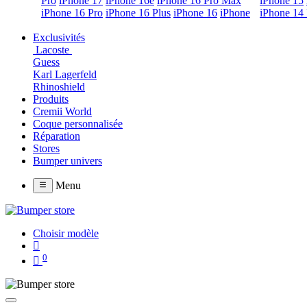
Pro
iPhone 17
iPhone 16e
iPhone 16 Pro Max
iPhone 15
iPhone 16 Pro
iPhone 16 Plus
iPhone 16
iPhone
iPhone 14 
Exclusivités
Lacoste
Guess
Karl Lagerfeld
Rhinoshield
Produits
Cremii World
Coque personnalisée
Réparation
Stores
Bumper univers
Menu
Choisir modèle
0