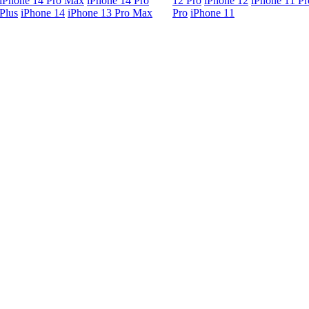
iPhone 14 Pro Max
iPhone 14 Pro
12 Pro
iPhone 12
iPhone 11 P
Plus
iPhone 14
iPhone 13 Pro Max
Pro
iPhone 11