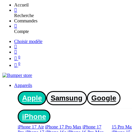
Accueil
Recherche
Commandes
Compte
Choisir modèle
0
0
Appareils
Apple
Samsung
Google
iPhone
iPhone 17 Air
iPhone 17 Pro Max
iPhone 17
15 Pro Ma