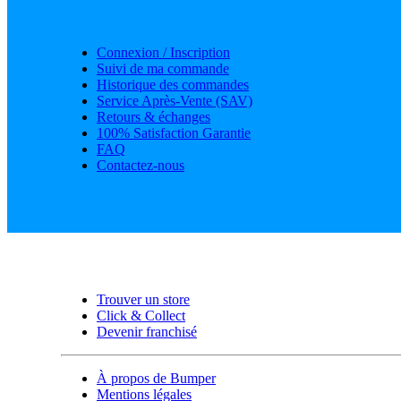
Connexion / Inscription
Suivi de ma commande
Historique des commandes
Service Après-Vente (SAV)
Retours & échanges
100% Satisfaction Garantie
FAQ
Contactez-nous
Trouver un store
Click & Collect
Devenir franchisé
À propos de Bumper
Mentions légales