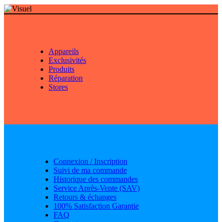
Appareils
Exclusivités
Produits
Réparation
Stores
Connexion / Inscription
Suivi de ma commande
Historique des commandes
Service Après-Vente (SAV)
Retours & échanges
100% Satisfaction Garantie
FAQ