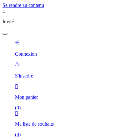
Se rendre au contenu
Invité
Connexion
S'inscrire
Mon panier
(
0
)
Ma liste de souhaits
(
0
)