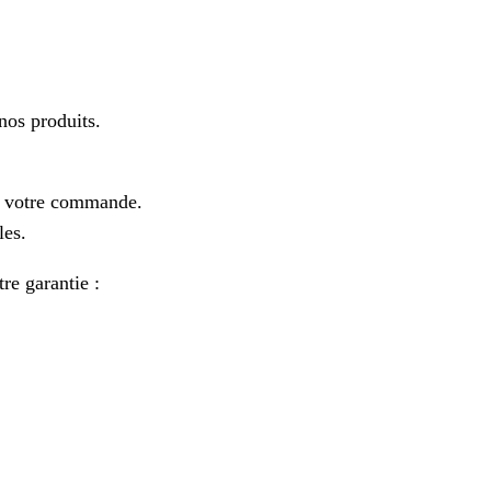
os produits.
e votre commande.
les.
re garantie :