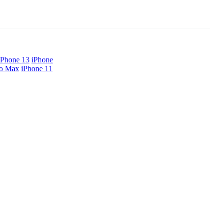
iPhone 13
iPhone
ro Max
iPhone 11