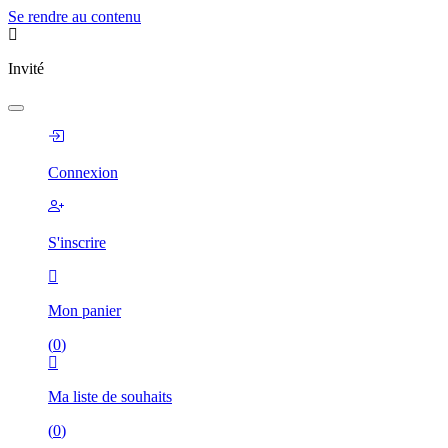
Se rendre au contenu
Invité
Connexion
S'inscrire
Mon panier
(
0
)
Ma liste de souhaits
(
0
)