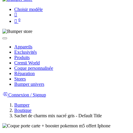
Choisir modèle
0
Appareils
Exclusivités
Produits
Cremii World
Coque personnalisée
Réparation
Stores
Bumper univers
Connexion
/
Signup
Bumper
Boutique
Sachet de charms mix nacré gris - Default Title