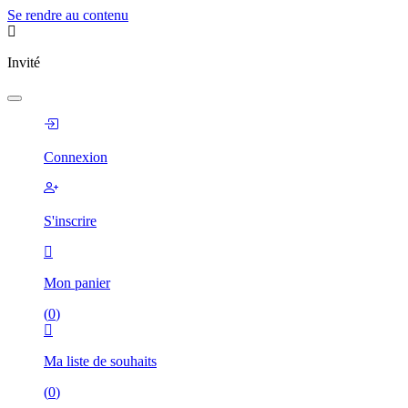
Se rendre au contenu
Invité
Connexion
S'inscrire
Mon panier
(
0
)
Ma liste de souhaits
(
0
)