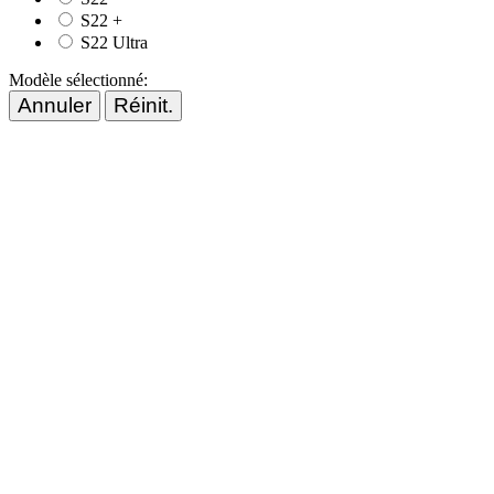
S22 +
S22 Ultra
Modèle sélectionné:
Annuler
Réinit.