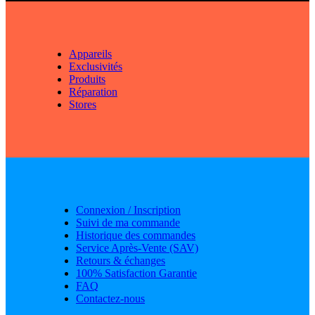
Appareils
Exclusivités
Produits
Réparation
Stores
Connexion / Inscription
Suivi de ma commande
Historique des commandes
Service Après-Vente (SAV)
Retours & échanges
100% Satisfaction Garantie
FAQ
Contactez-nous