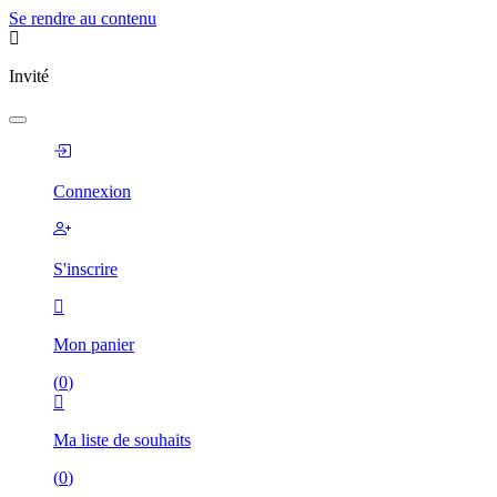
Se rendre au contenu
Invité
Connexion
S'inscrire
Mon panier
(
0
)
Ma liste de souhaits
(
0
)