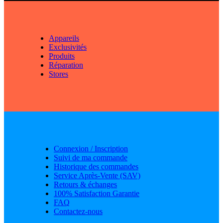
Appareils
Exclusivités
Produits
Réparation
Stores
Connexion / Inscription
Suivi de ma commande
Historique des commandes
Service Après-Vente (SAV)
Retours & échanges
100% Satisfaction Garantie
FAQ
Contactez-nous