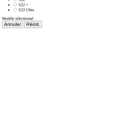
S22 +
S22 Ultra
Modèle sélectionné:
Annuler
Réinit.