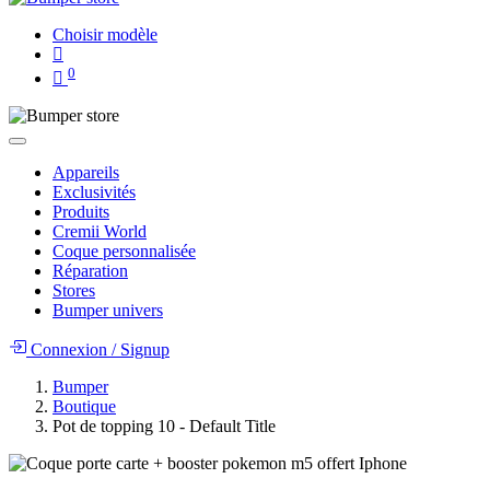
Choisir modèle
0
Appareils
Exclusivités
Produits
Cremii World
Coque personnalisée
Réparation
Stores
Bumper univers
Connexion
/
Signup
Bumper
Boutique
Pot de topping 10 - Default Title