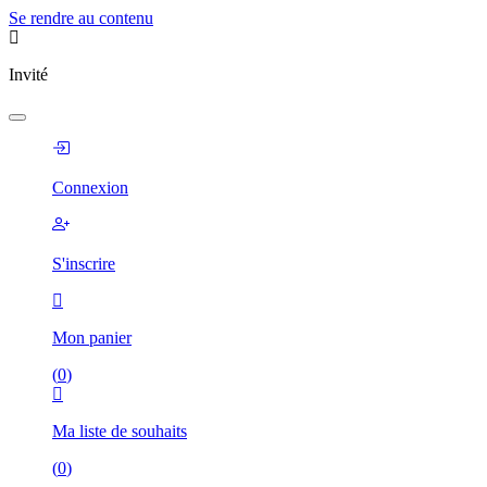
Se rendre au contenu
Invité
Connexion
S'inscrire
Mon panier
(
0
)
Ma liste de souhaits
(
0
)