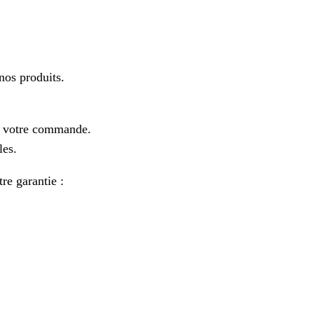
os produits.
e votre commande.
les.
re garantie :