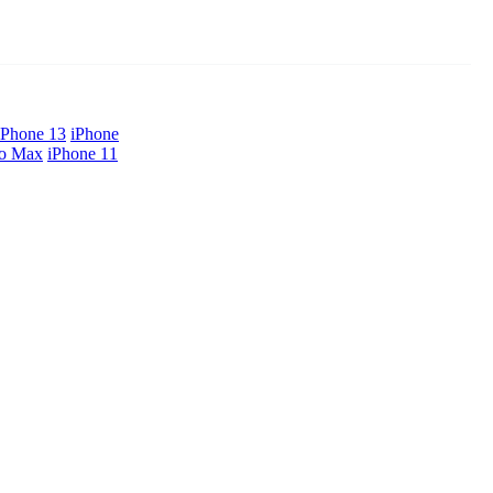
iPhone 13
iPhone
ro Max
iPhone 11