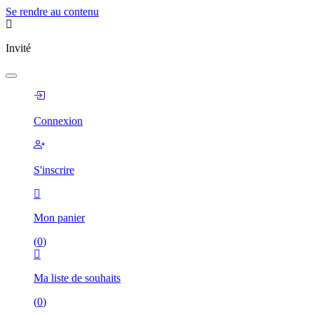
Se rendre au contenu
Invité
Connexion
S'inscrire
Mon panier
(
0
)
Ma liste de souhaits
(
0
)