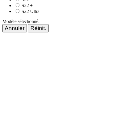
S22 +
S22 Ultra
Modèle sélectionné:
Annuler
Réinit.