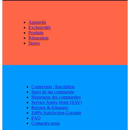
Appareils
Exclusivités
Produits
Réparation
Stores
Connexion / Inscription
Suivi de ma commande
Historique des commandes
Service Après-Vente (SAV)
Retours & échanges
100% Satisfaction Garantie
FAQ
Contactez-nous