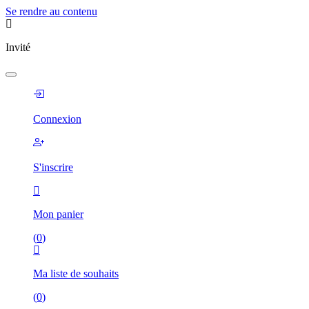
Se rendre au contenu
Invité
Connexion
S'inscrire
Mon panier
(
0
)
Ma liste de souhaits
(
0
)