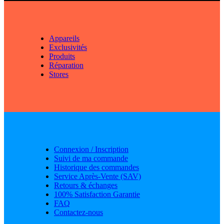
Appareils
Exclusivités
Produits
Réparation
Stores
Connexion / Inscription
Suivi de ma commande
Historique des commandes
Service Après-Vente (SAV)
Retours & échanges
100% Satisfaction Garantie
FAQ
Contactez-nous