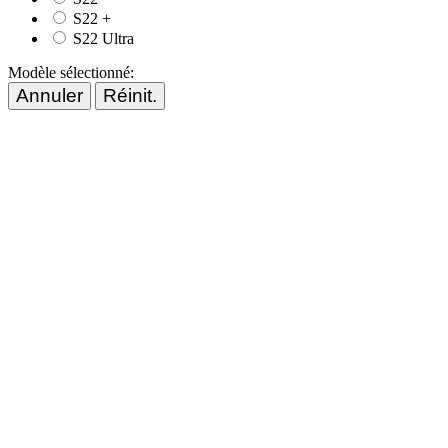
S22 +
S22 Ultra
Modèle sélectionné:
Annuler
Réinit.