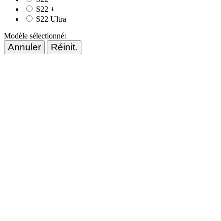
S22 +
S22 Ultra
Modèle sélectionné:
Annuler
Réinit.