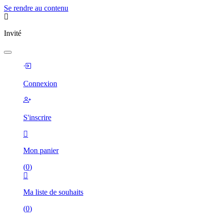
Se rendre au contenu
Invité
Connexion
S'inscrire
Mon panier
(
0
)
Ma liste de souhaits
(
0
)