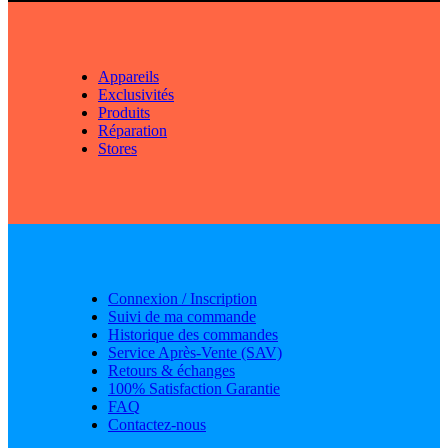
Appareils
Exclusivités
Produits
Réparation
Stores
Connexion / Inscription
Suivi de ma commande
Historique des commandes
Service Après-Vente (SAV)
Retours & échanges
100% Satisfaction Garantie
FAQ
Contactez-nous