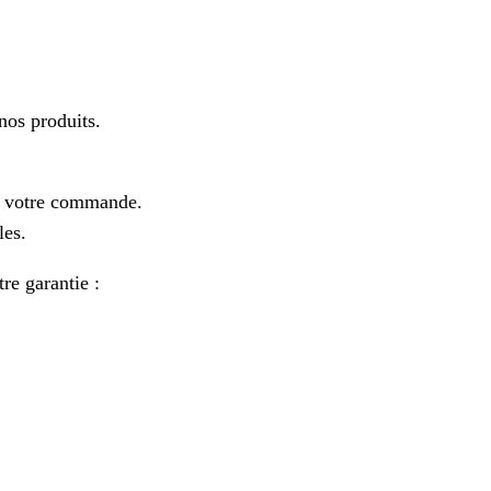
os produits.
e votre commande.
les.
re garantie :