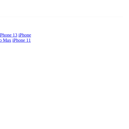
iPhone 13
iPhone
ro Max
iPhone 11