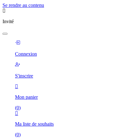
Se rendre au contenu
Invité
Connexion
S'inscrire
Mon panier
(
0
)
Ma liste de souhaits
(
0
)