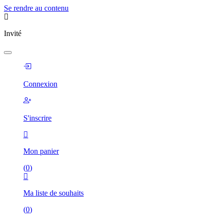
Se rendre au contenu
Invité
Connexion
S'inscrire
Mon panier
(
0
)
Ma liste de souhaits
(
0
)