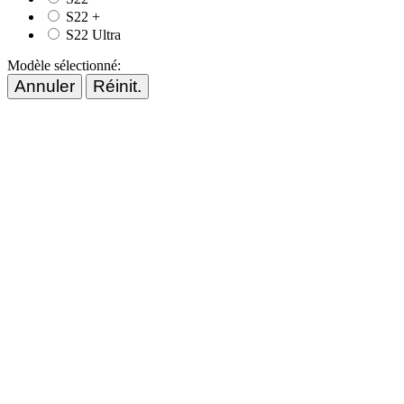
S22 +
S22 Ultra
Modèle sélectionné:
Annuler
Réinit.