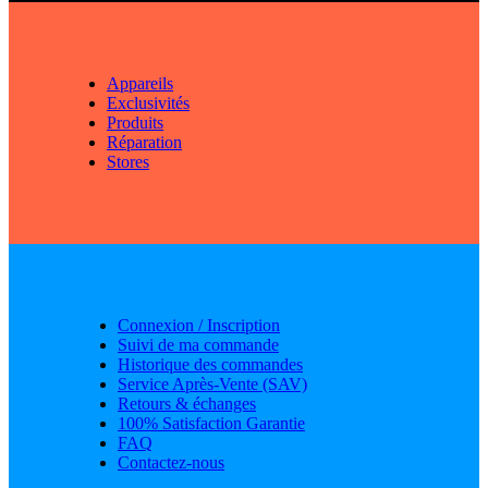
Appareils
Exclusivités
Produits
Réparation
Stores
Connexion / Inscription
Suivi de ma commande
Historique des commandes
Service Après-Vente (SAV)
Retours & échanges
100% Satisfaction Garantie
FAQ
Contactez-nous