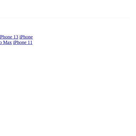
iPhone 13
iPhone
ro Max
iPhone 11