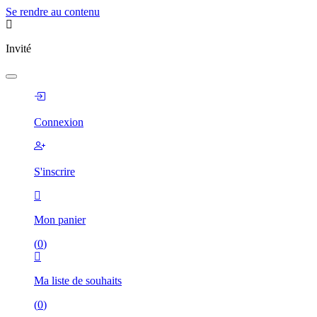
Se rendre au contenu
Invité
Connexion
S'inscrire
Mon panier
(
0
)
Ma liste de souhaits
(
0
)