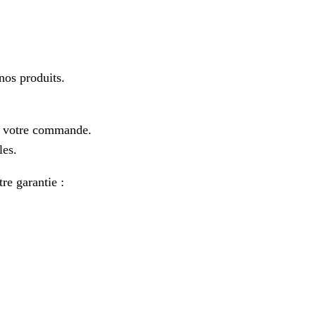
os produits.
e votre commande.
les.
re garantie :