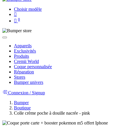
Choisir modèle
0
Appareils
Exclusivités
Produits
Cremii World
Coque personnalisée
Réparation
Stores
Bumper univers
Connexion
/
Signup
Bumper
Boutique
Colle crème poche à douille nacrée - pink