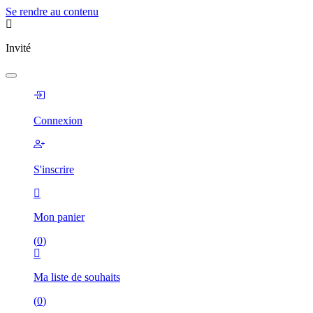
Se rendre au contenu
Invité
Connexion
S'inscrire
Mon panier
(
0
)
Ma liste de souhaits
(
0
)