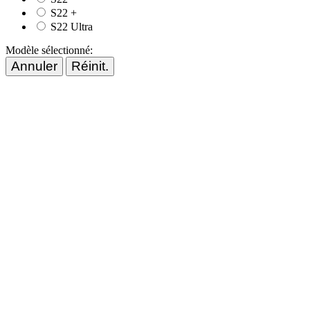
S22 +
S22 Ultra
Modèle sélectionné:
Annuler
Réinit.