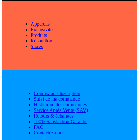
Appareils
Exclusivités
Produits
Réparation
Stores
Connexion / Inscription
Suivi de ma commande
Historique des commandes
Service Après-Vente (SAV)
Retours & échanges
100% Satisfaction Garantie
FAQ
Contactez-nous