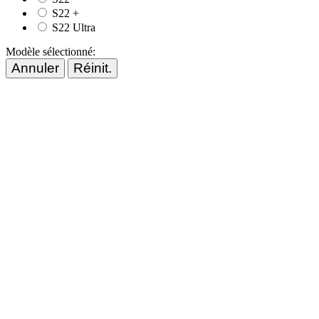
S22 +
S22 Ultra
Modèle sélectionné:
Annuler
Réinit.