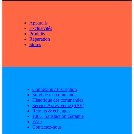
Appareils
Exclusivités
Produits
Réparation
Stores
Connexion / Inscription
Suivi de ma commande
Historique des commandes
Service Après-Vente (SAV)
Retours & échanges
100% Satisfaction Garantie
FAQ
Contactez-nous