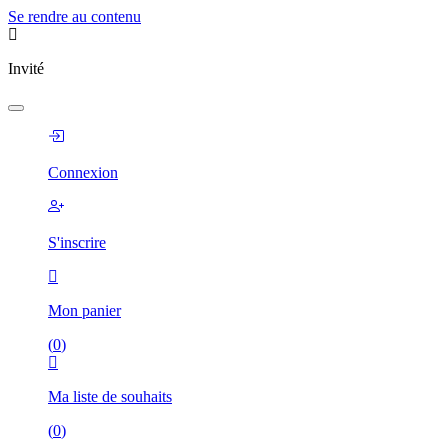
Se rendre au contenu
Invité
Connexion
S'inscrire
Mon panier
(
0
)
Ma liste de souhaits
(
0
)