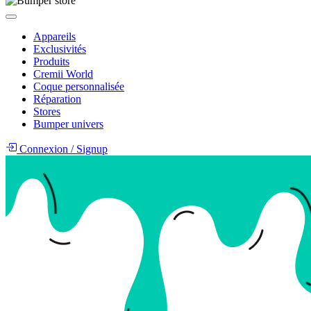
Appareils
Exclusivités
Produits
Cremii World
Coque personnalisée
Réparation
Stores
Bumper univers
Connexion
/
Signup