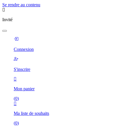
Se rendre au contenu
Invité
Connexion
S'inscrire
Mon panier
(
0
)
Ma liste de souhaits
(
0
)