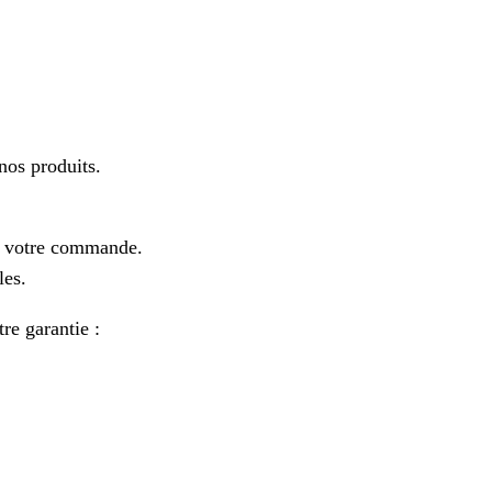
os produits.
e votre commande.
les.
re garantie :