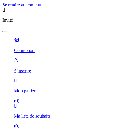
Se rendre au contenu
Invité
Connexion
S'inscrire
Mon panier
(
0
)
Ma liste de souhaits
(
0
)