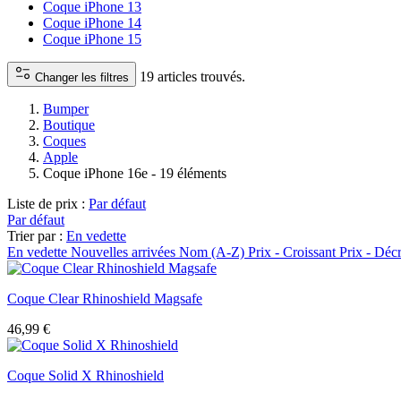
Coque iPhone 13
Coque iPhone 14
Coque iPhone 15
19 articles trouvés.
Changer les filtres
Bumper
Boutique
Coques
Apple
Coque iPhone 16e
- 19 éléments
Liste de prix :
Par défaut
Par défaut
Trier par :
En vedette
En vedette
Nouvelles arrivées
Nom (A-Z)
Prix - Croissant
Prix - Déc
Coque Clear Rhinoshield Magsafe
46,99
€
Coque Solid X Rhinoshield