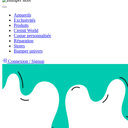
Appareils
Exclusivités
Produits
Cremii World
Coque personnalisée
Réparation
Stores
Bumper univers
Connexion
/
Signup