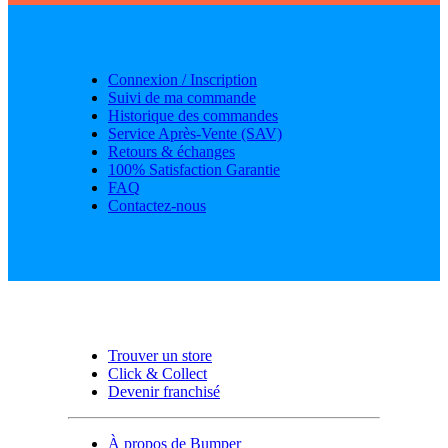
Connexion / Inscription
Suivi de ma commande
Historique des commandes
Service Après-Vente (SAV)
Retours & échanges
100% Satisfaction Garantie
FAQ
Contactez-nous
Trouver un store
Click & Collect
Devenir franchisé
À propos de Bumper