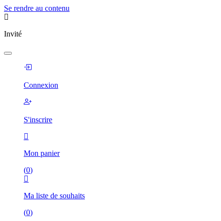
Se rendre au contenu
Invité
Connexion
S'inscrire
Mon panier
(
0
)
Ma liste de souhaits
(
0
)