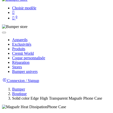
Choisir modèle
0
Appareils
Exclusivités
Produits
Cremii World
Coque personnalisée
Réparation
Stores
Bumper univers
Connexion
/
Signup
Bumper
Boutique
Solid color Edge High Transparent Magsafe Phone Case