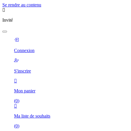
Se rendre au contenu
Invité
Connexion
S'inscrire
Mon panier
(
0
)
Ma liste de souhaits
(
0
)