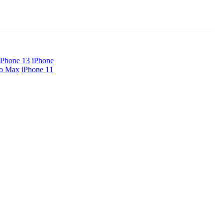
iPhone 13
iPhone
ro Max
iPhone 11