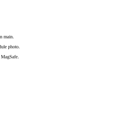
.
en main.
dule photo.
té MagSafe.