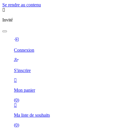
Se rendre au contenu
Invité
Connexion
S'inscrire
Mon panier
(
0
)
Ma liste de souhaits
(
0
)