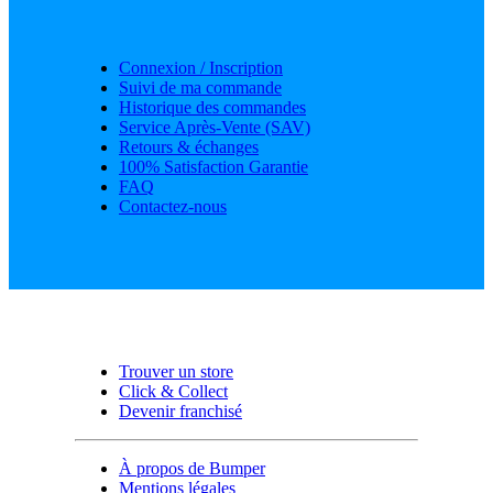
Connexion / Inscription
Suivi de ma commande
Historique des commandes
Service Après-Vente (SAV)
Retours & échanges
100% Satisfaction Garantie
FAQ
Contactez-nous
Trouver un store
Click & Collect
Devenir franchisé
À propos de Bumper
Mentions légales