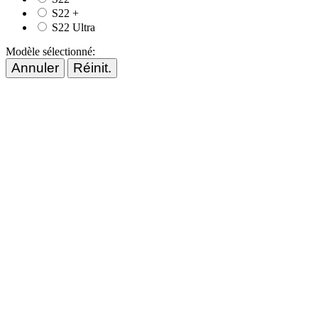
S22 +
S22 Ultra
Modèle sélectionné:
Annuler
Réinit.