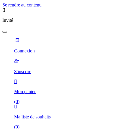
Se rendre au contenu
Invité
Connexion
S'inscrire
Mon panier
(
0
)
Ma liste de souhaits
(
0
)