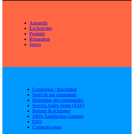
Appareils
Exclusivités
Produits
Réparation
Stores
Connexion / Inscription
Suivi de ma commande
Historique des commandes
Service Après-Vente (SAV)
Retours & échanges
100% Satisfaction Garantie
FAQ
Contactez-nous