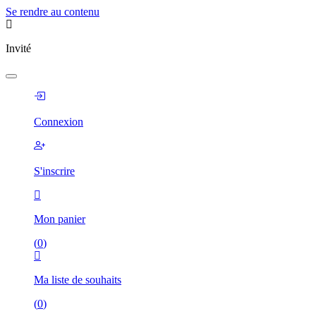
Se rendre au contenu
Invité
Connexion
S'inscrire
Mon panier
(
0
)
Ma liste de souhaits
(
0
)