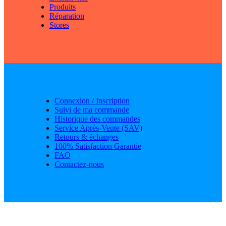
Produits
Réparation
Stores
Connexion / Inscription
Suivi de ma commande
Historique des commandes
Service Après-Vente (SAV)
Retours & échanges
100% Satisfaction Garantie
FAQ
Contactez-nous