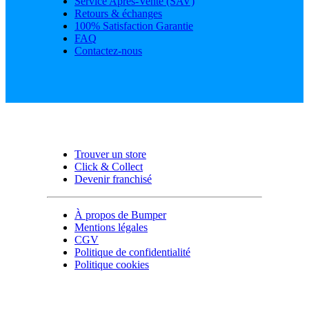
Service Après-Vente (SAV)
Retours & échanges
100% Satisfaction Garantie
FAQ
Contactez-nous
Trouver un store
Click & Collect
Devenir franchisé
À propos de Bumper
Mentions légales
CGV
Politique de confidentialité
Politique cookies