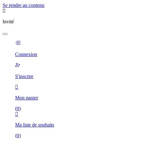
Se rendre au contenu
Invité
Connexion
S'inscrire
Mon panier
(
0
)
Ma liste de souhaits
(
0
)