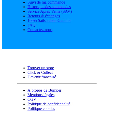
Suivi de ma commande
Historique des commandes
Service Après-Vente (SAV)
Retours & échanges
100% Satisfaction Garantie
FAQ
Contactez-nous
Trouver un store
Click & Collect
Devenir franchisé
À propos de Bumper
Mentions légales
CGV
Politique de confidentialité
Politique cookies