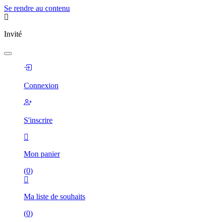
Se rendre au contenu
Invité
Connexion
S'inscrire
Mon panier
(
0
)
Ma liste de souhaits
(
0
)