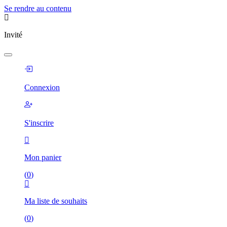
Se rendre au contenu
Invité
Connexion
S'inscrire
Mon panier
(
0
)
Ma liste de souhaits
(
0
)