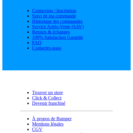
Connexion / Inscription
Suivi de ma commande
Historique des commandes
Service Après-Vente (SAV)
Retours & échanges
100% Satisfaction Garantie
FAQ
Contactez-nous
Trouver un store
Click & Collect
Devenir franchisé
À propos de Bumper
Mentions légales
CGV